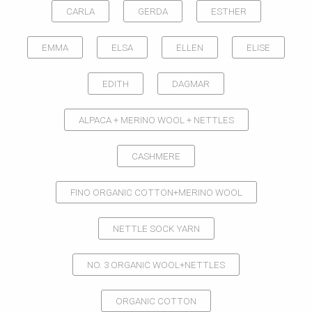
CARLA
GERDA
ESTHER
EMMA
ELSA
ELLEN
ELISE
EDITH
DAGMAR
ALPACA + MERINO WOOL + NETTLES
CASHMERE
FINO ORGANIC COTTON+MERINO WOOL
NETTLE SOCK YARN
NO. 3 ORGANIC WOOL+NETTLES
ORGANIC COTTON