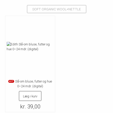
SOFT ORGANIC WOOL+NETTLE
Slå-om bluse, futter og hue
NYT
0–24 mdr. (digital)
Læg i kurv
kr. 39,00