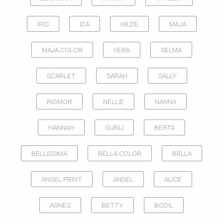
IRIS
IDA
HILDE
MAJA
MAJA COLOR
VERA
SELMA
SCARLET
SARAH
SALLY
RIGMOR
NELLIE
NANNA
HANNAH
GURLI
BERTA
BELLISSIMA
BELLA COLOR
BELLA
ANGEL PRINT
ANGEL
ALICE
AGNES
BETTY
BODIL