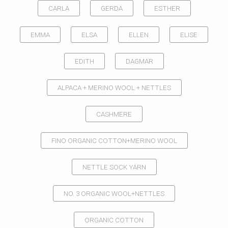
CARLA
GERDA
ESTHER
EMMA
ELSA
ELLEN
ELISE
EDITH
DAGMAR
ALPACA + MERINO WOOL + NETTLES
CASHMERE
FINO ORGANIC COTTON+MERINO WOOL
NETTLE SOCK YARN
NO. 3 ORGANIC WOOL+NETTLES
ORGANIC COTTON