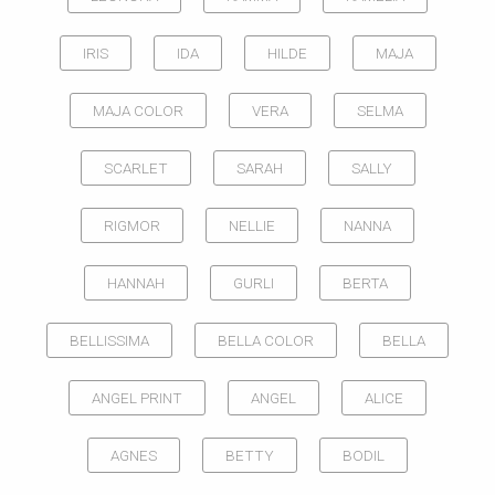
IRIS
IDA
HILDE
MAJA
MAJA COLOR
VERA
SELMA
SCARLET
SARAH
SALLY
RIGMOR
NELLIE
NANNA
HANNAH
GURLI
BERTA
BELLISSIMA
BELLA COLOR
BELLA
ANGEL PRINT
ANGEL
ALICE
AGNES
BETTY
BODIL