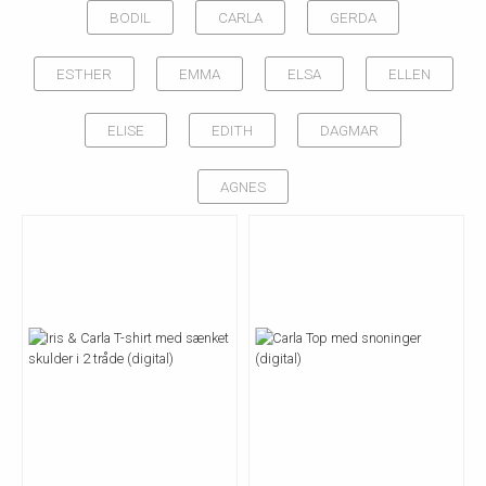
BODIL
CARLA
GERDA
ESTHER
EMMA
ELSA
ELLEN
ELISE
EDITH
DAGMAR
AGNES