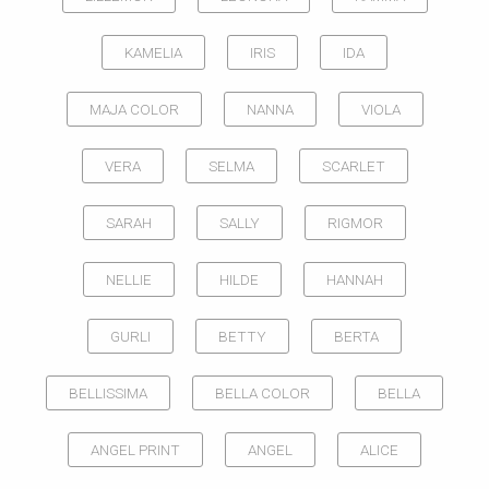
KAMELIA
IRIS
IDA
MAJA COLOR
NANNA
VIOLA
VERA
SELMA
SCARLET
SARAH
SALLY
RIGMOR
NELLIE
HILDE
HANNAH
GURLI
BETTY
BERTA
BELLISSIMA
BELLA COLOR
BELLA
ANGEL PRINT
ANGEL
ALICE