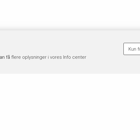
Kun f
kan få
flere oplysninger i vores Info center
 du køber
Hvor lang tid går der?
krifter leveres digitalt til dit
Fra du har bestilt og betalt, går