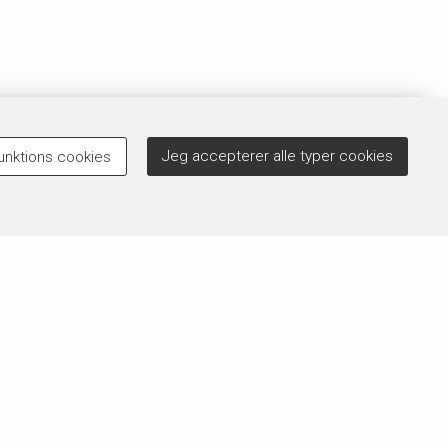
Jeg accepterer alle typer cookies
unktions cookies
Brug for hjælp?
 der
Der kan forekomme rettelser til vores