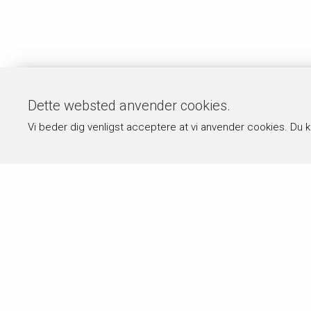
Dette websted anvender cookies.
Vi beder dig venligst acceptere at vi anvender cookies. Du 
Om byPermin.dk
Hvad
byPermin.dk drives af Carl J. Permin
Alle ops