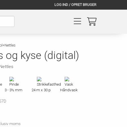
LOG IND / OPRET BRUGER
l+Nettles
og kyse (digital)
Nettles
3 - 3½ mm
24 m x 30 p
Håndvask
57D
inklusiv moms