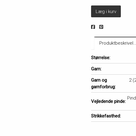
Læg i kurv
Produktbeskrivel
Størrelse:
Garn:
Garn og
2 (
garnforbrug:
Pin
Vejledende pinde:
Strikkefasthed: