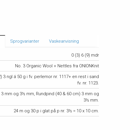
se
Sprogvarianter
Vaskeanvisning
0 (3) 6 (9) mdr
No. 3 Organic Wool + Nettles fra ONIONKnit
2) 3 ngl á 50 g i fv. perlemor nr. 1117+ en rest i sand
fv. nr. 1123.
d 3 mm og 3½ mm, Rundpind (40 & 60 cm) 3 mm og
3½ mm.
24 m og 30 p i glat på p nr. 3½ = 10 x 10 cm.