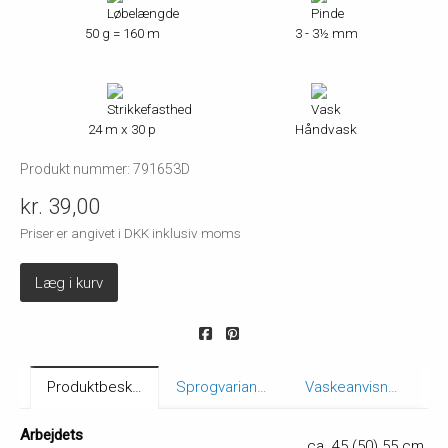
50 g = 160 m
3 - 3½ mm
24 m x 30 p
Håndvask
Produkt nummer: 791653D
kr. 39,00
Priser er angivet i DKK inklusiv moms
Læg i kurv
Produktbeskrivelse
Sprogvarianter
Vaskeanvisning
Arbejdets
ca. 45 (50) 55 cm.