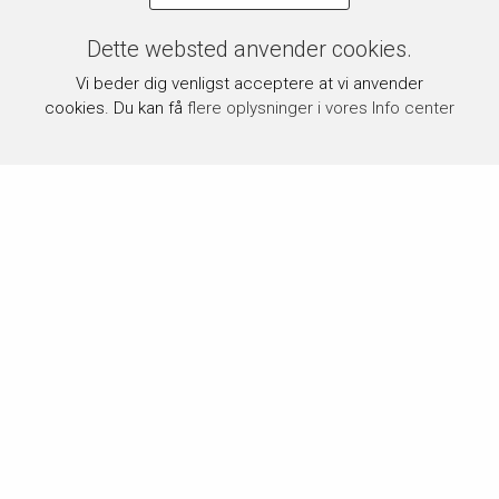
Dette websted anvender cookies.
Vi beder dig venligst acceptere at vi anvender
cookies. Du kan få
flere oplysninger i vores Info center
Om byPermin.dk
byPermin.dk drives af Carl J. Permin A/S, som siden 1854
har været en del af dansk håndarbejdstradition og blandt de
førende inden for området.