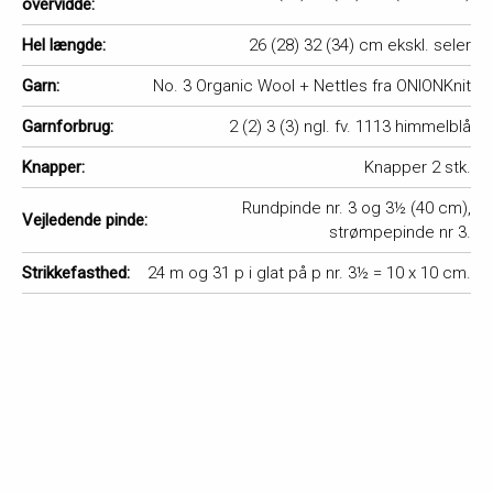
overvidde:
Hel længde:
26 (28) 32 (34) cm ekskl. seler
Garn:
No. 3 Organic Wool + Nettles fra ONIONKnit
Garnforbrug:
2 (2) 3 (3) ngl. fv. 1113 himmelblå
Knapper:
Knapper 2 stk.
Rundpinde nr. 3 og 3½ (40 cm),
Vejledende pinde:
strømpepinde nr 3.
Strikkefasthed:
24 m og 31 p i glat på p nr. 3½ = 10 x 10 cm.