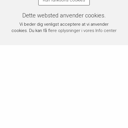
Kun funktions cookies
Dette websted anvender cookies.
Vi beder dig venligst acceptere at vi anvender
cookies. Du kan få
flere oplysninger i vores Info center
Om byPermin.dk
byPermin.dk drives af Carl J. Permin A/S, som siden 1854
har været en del af dansk håndarbejdstradition og blandt de
førende inden for området.