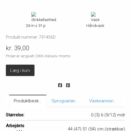
24 m x 31 p
Håndvask
Produkt nummer: 791456D
kr. 39,00
Priser er angivet i DKK inklusiv moms
Læg i kurv
Produktbeskrivelse
Sprogvarianter
Vaskeanvisning
Størrelse:
0 (3) 6 (9/12) mdr
Arbejdets
44 (47) 51 (54) cm (strækbar)