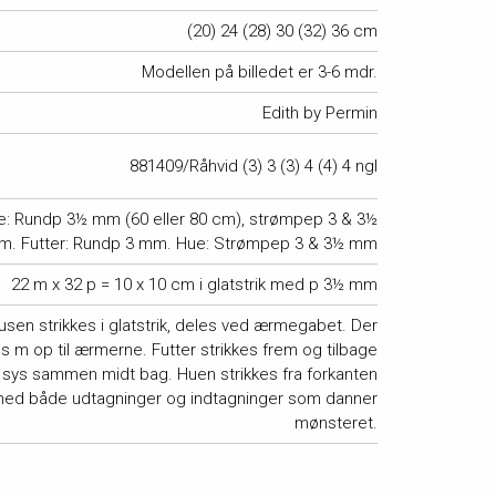
(20) 24 (28) 30 (32) 36 cm
Modellen på billedet er 3-6 mdr.
Edith by Permin
881409/Råhvid (3) 3 (3) 4 (4) 4 ngl
e: Rundp 3½ mm (60 eller 80 cm), strømpep 3 & 3½
m. Futter: Rundp 3 mm. Hue: Strømpep 3 & 3½ mm
22 m x 32 p = 10 x 10 cm i glatstrik med p 3½ mm
usen strikkes i glatstrik, deles ved ærmegabet. Der
s m op til ærmerne. Futter strikkes frem og tilbage
 sys sammen midt bag. Huen strikkes fra forkanten
ed både udtagninger og indtagninger som danner
mønsteret.