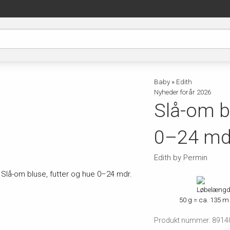
Baby
»
Edith
Nyheder forår 2026
Slå-om b
0–24 mdr.
Edith by Permin
50 g = ca. 135 m
Produkt nummer: 8914