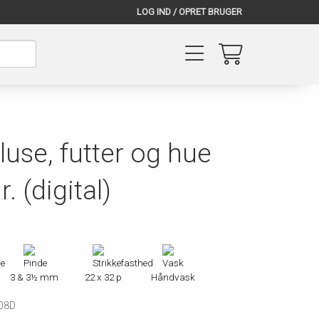
LOG IND / OPRET BRUGER
luse, futter og hue
 (digital)
3 & 3½ mm
22 x 32 p
Håndvask
08D