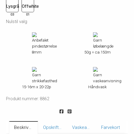
03
01
Nulstil valg
8mm
50g = ca.150m
15-16m x 20-22p
Håndvask
Produkt nummer: 8862
Beskrivelse
Opskrifter
Vaskeanvisning
Farvekort