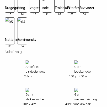
15
14
13
11
08
07
06
05
04
Nulstil valg
2-3mm
100g = 400m
31m x 42p
40°C maskinvask