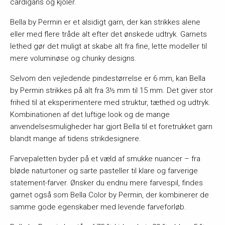
cardigans og kjoler.
Bella by Permin er et alsidigt garn, der kan strikkes alene
eller med flere tråde alt efter det ønskede udtryk. Garnets
lethed gør det muligt at skabe alt fra fine, lette modeller til
mere voluminøse og chunky designs.
Selvom den vejledende pindestørrelse er 6 mm, kan Bella
by Permin strikkes på alt fra 3½ mm til 15 mm. Det giver stor
frihed til at eksperimentere med struktur, tæthed og udtryk.
Kombinationen af det luftige look og de mange
anvendelsesmuligheder har gjort Bella til et foretrukket garn
blandt mange af tidens strikdesignere.
Farvepaletten byder på et væld af smukke nuancer – fra
bløde naturtoner og sarte pasteller til klare og farverige
statement-farver. Ønsker du endnu mere farvespil, findes
garnet også som Bella Color by Permin, der kombinerer de
samme gode egenskaber med levende farveforløb.