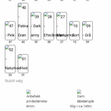
47
40
39
28
27
10
09
02
01
Nulstil valg
6mm
50g = ca.145m