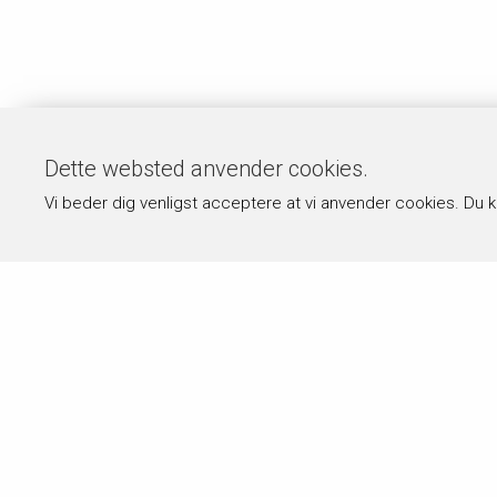
Dette websted anvender cookies.
Vi beder dig venligst acceptere at vi anvender cookies. Du 
Om byPermin.dk
Hvad
byPermin.dk drives af Carl J. Permin
Alle ops