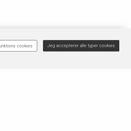
Jeg accepterer alle typer cookies
unktions cookies
Brug for hjælp?
 der
Der kan forekomme rettelser til vores