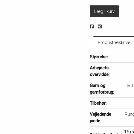
Læg i kurv
Produktbeskrivel
Størrelse:
Arbejdets
overvidde:
Garn og
fv 1
garnforbrug:
Tilbehør:
Vejledende
Rund
pinde:
16 m 