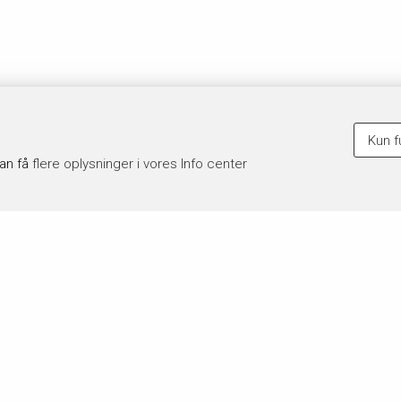
Kun f
kan få
flere oplysninger i vores Info center
 du køber
Hvor lang tid går der?
krifter leveres digitalt til dit
Fra du har bestilt og betalt, går