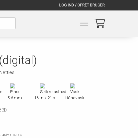
LOG IND / OPRET BRUGER
digital)
Nettles
5-6 mm
16 m x 21 p
Håndvask
63D
inklusiv moms