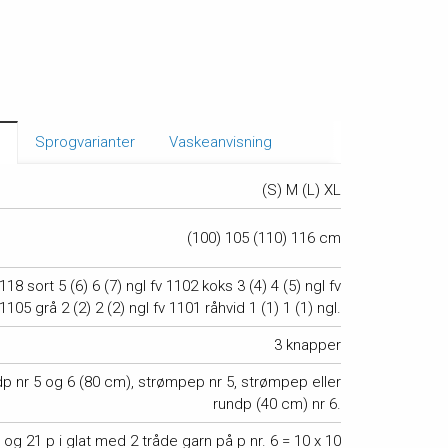
se
Sprogvarianter
Vaskeanvisning
(S) M (L) XL
(100) 105 (110) 116 cm
118 sort 5 (6) 6 (7) ngl fv 1102 koks 3 (4) 4 (5) ngl fv
1105 grå 2 (2) 2 (2) ngl fv 1101 råhvid 1 (1) 1 (1) ngl.
3 knapper
p nr 5 og 6 (80 cm), strømpep nr 5, strømpep eller
rundp (40 cm) nr 6.
og 21 p i glat med 2 tråde garn på p nr. 6 = 10 x 10