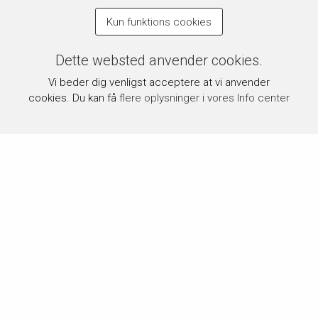
Kun funktions cookies
Dette websted anvender cookies.
Vi beder dig venligst acceptere at vi anvender
cookies. Du kan få
flere oplysninger i vores Info center
Om byPermin.dk
byPermin.dk drives af Carl J. Permin A/S, som siden 1854