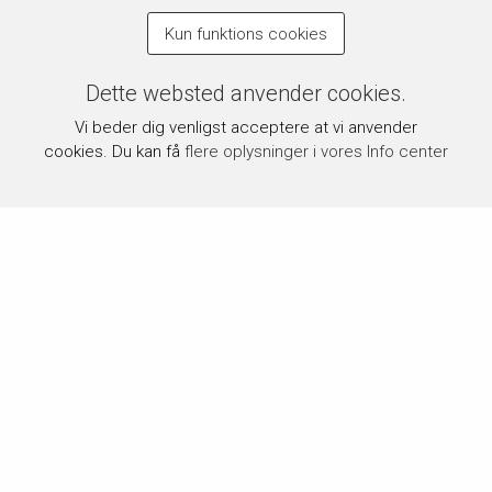
Kun funktions cookies
Dette websted anvender cookies.
Vi beder dig venligst acceptere at vi anvender
cookies. Du kan få
flere oplysninger i vores Info center
Om byPermin.dk
byPermin.dk drives af Carl J. Permin A/S, som siden 1854