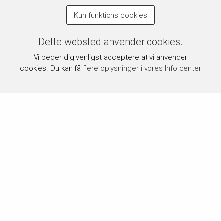
Kun funktions cookies
Dette websted anvender cookies.
Vi beder dig venligst acceptere at vi anvender
cookies. Du kan få
flere oplysninger i vores Info center
Om byPermin.dk
byPermin.dk drives af Carl J. Permin A/S, som siden 1854