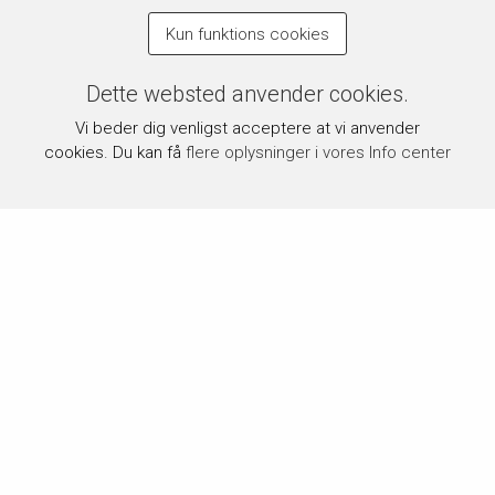
Kun funktions cookies
Dette websted anvender cookies.
Vi beder dig venligst acceptere at vi anvender
cookies. Du kan få
flere oplysninger i vores Info center
Om byPermin.dk
byPermin.dk drives af Carl J. Permin A/S, som siden 1854