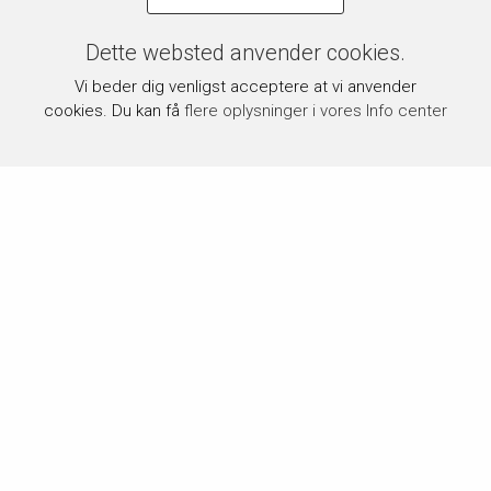
Dette websted anvender cookies.
Vi beder dig venligst acceptere at vi anvender
cookies. Du kan få
flere oplysninger i vores Info center
Om byPermin.dk
byPermin.dk drives af Carl J. Permin A/S, som siden 1854
har været en del af dansk håndarbejdstradition og blandt de
førende inden for området.