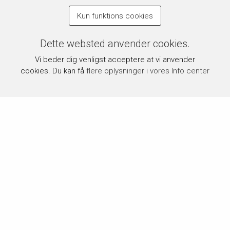
Kun funktions cookies
Dette websted anvender cookies.
Vi beder dig venligst acceptere at vi anvender
cookies. Du kan få
flere oplysninger i vores Info center
Om byPermin.dk
byPermin.dk drives af Carl J. Permin A/S, som siden 1854