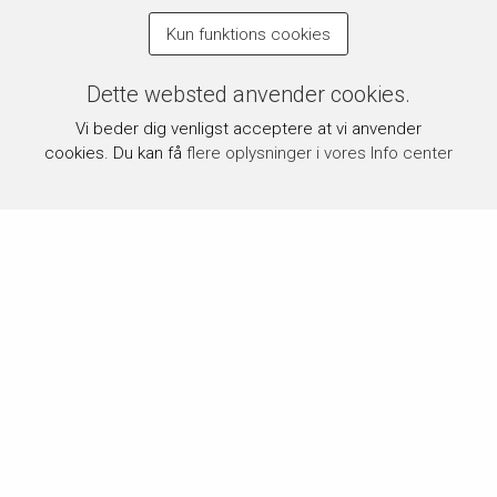
Kun funktions cookies
Dette websted anvender cookies.
Vi beder dig venligst acceptere at vi anvender
cookies. Du kan få
flere oplysninger i vores Info center
Om byPermin.dk
byPermin.dk drives af Carl J. Permin A/S, som siden 1854