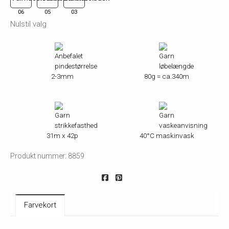
06
05
03
Nulstil valg
2-3mm
80g = ca.340m
31m x 42p
40°C maskinvask
Produkt nummer: 8859
Farvekort