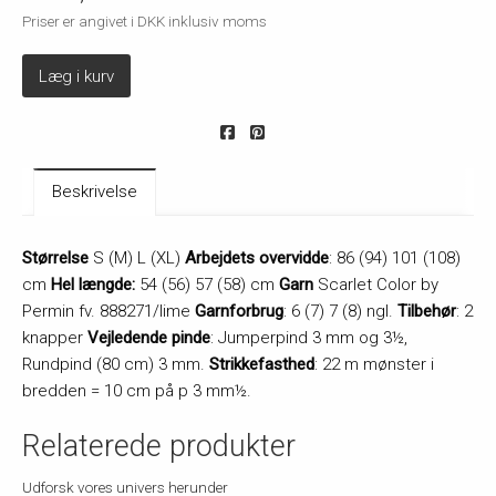
Priser er angivet i DKK inklusiv moms
Læg i kurv
Beskrivelse
Størrelse
S (M) L (XL)
Arbejdets overvidde
: 86 (94) 101 (108)
cm
Hel længde:
54 (56) 57 (58) cm
Garn
Scarlet Color by
Permin fv. 888271/lime
Garnforbrug
: 6 (7) 7 (8) ngl.
Tilbehør
: 2
knapper
Vejledende pinde
: Jumperpind 3 mm og 3½,
Rundpind (80 cm) 3 mm.
Strikkefasthed
: 22 m mønster i
bredden = 10 cm på p 3 mm½.
Relaterede produkter
Udforsk vores univers herunder