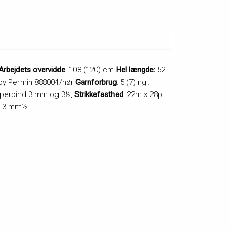
Arbejdets overvidde
: 108 (120) cm
Hel længde:
52
by Permin 888004/hør
Garnforbrug
: 5 (7) ngl.
mperpind 3 mm og 3½,
Strikkefasthed
: 22m x 28p
 p 3 mm½.