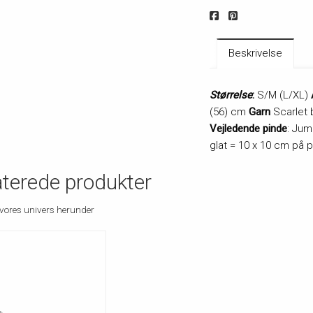
Beskrivelse
Størrelse
:
S/M (L/XL)
(56) cm
Garn
Scarlet 
Vejledende pinde
: Ju
glat = 10 x 10 cm på
aterede produkter
vores univers herunder