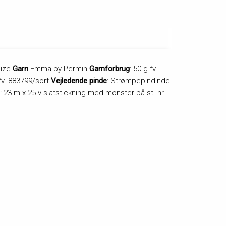
size
Garn
Emma by Permin
Garnforbrug
: 50 g fv.
fv. 883799/sort
Vejledende pinde
: Strømpepindinde
: 23 m x 25 v slätstickning med mönster på st. nr