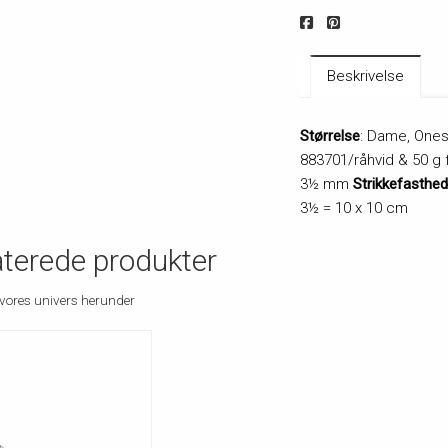
Beskrivelse
Størrelse
: Dame, One
883701/råhvid & 50 g 
3½ mm
Strikkefasthed
3½ = 10 x 10 cm
aterede produkter
vores univers herunder