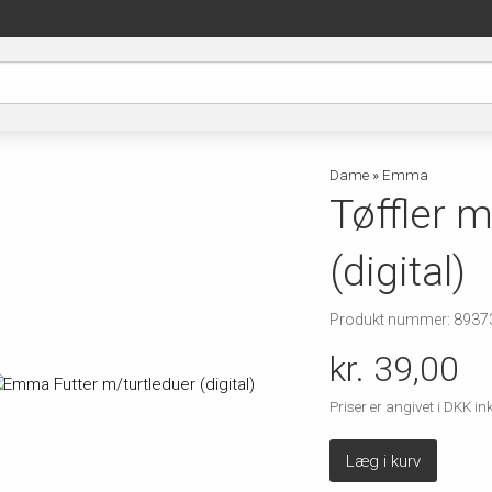
Dame
»
Emma
Tøffler m
(digital)
Produkt nummer: 8937
kr. 39,00
Priser er angivet i DKK 
Læg i kurv