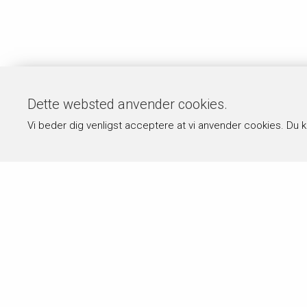
Dette websted anvender cookies.
Vi beder dig venligst acceptere at vi anvender cookies. Du 
Om byPermin.dk
Hvad
byPermin.dk drives af Carl J. Permin
Alle ops