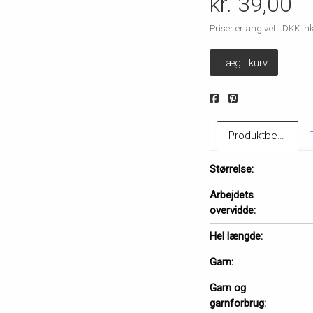
kr. 39,00
Priser er angivet i DKK 
Læg i kurv
Produktbeskrivelse
Størrelse:
Arbejdets
overvidde:
Hel længde:
Garn:
Garn og
garnforbrug: