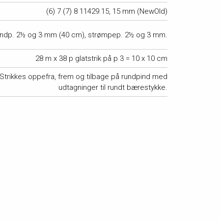
(6) 7 (7) 8 11429.15, 15 mm (NewOld)
ndp. 2½ og 3 mm (40 cm), strømpep. 2½ og 3 mm.
28 m x 38 p glatstrik på p 3 = 10 x 10 cm
Strikkes oppefra, frem og tilbage på rundpind med
udtagninger til rundt bærestykke.