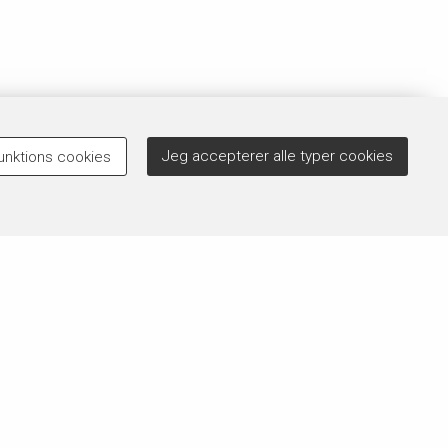
Jeg accepterer alle typer cookies
unktions cookies
Brug for hjælp?
 der
Der kan forekomme rettelser til vores