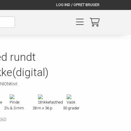
LOG IND / OPRET BRUGER
d rundt
ke(digital)
ONIONKnit
2½ & 3 mm
28 m x 36 p
30 grader
06D