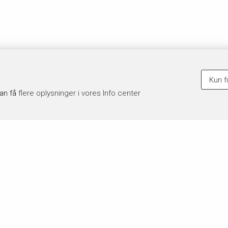
Kun f
kan få
flere oplysninger i vores Info center
 du køber
Hvor lang tid går der?
krifter leveres digitalt til dit
Fra du har bestilt og betalt, går