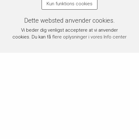
Kun funktions cookies
Dette websted anvender cookies.
Vi beder dig venligst acceptere at vi anvender
cookies. Du kan få
flere oplysninger i vores Info center
Om byPermin.dk
byPermin.dk drives af Carl J. Permin A/S, som siden 1854
har været en del af dansk håndarbejdstradition og blandt de