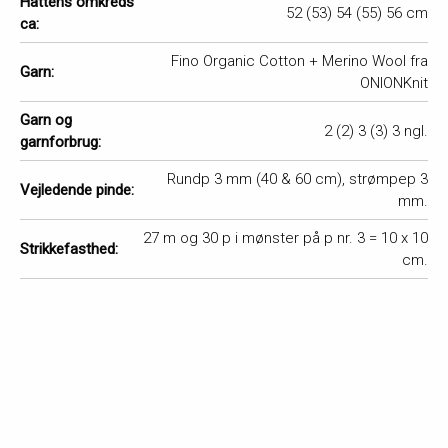
Hattens omkreds
52 (53) 54 (55) 56 cm
ca:
Fino Organic Cotton + Merino Wool fra
Garn:
ONIONKnit
Garn og
2 (2) 3 (3) 3 ngl.
garnforbrug:
Rundp 3 mm (40 & 60 cm), strømpep 3
Vejledende pinde:
mm.
27 m og 30 p i mønster på p nr. 3 = 10 x 10
Strikkefasthed:
cm.