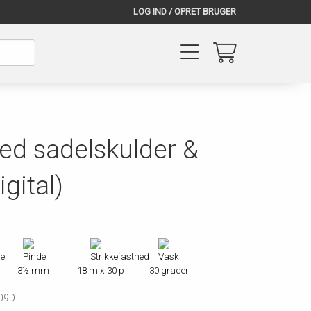
LOG IND / OPRET BRUGER
med sadelskulder &
igital)
3½ mm
18 m x 30 p
30 grader
09D