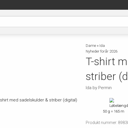
Dame
»
Ida
Nyheder forår 2026
T-shirt 
striber (d
Ida by Permin
50 g = 165 m
Produkt nummer: 8983