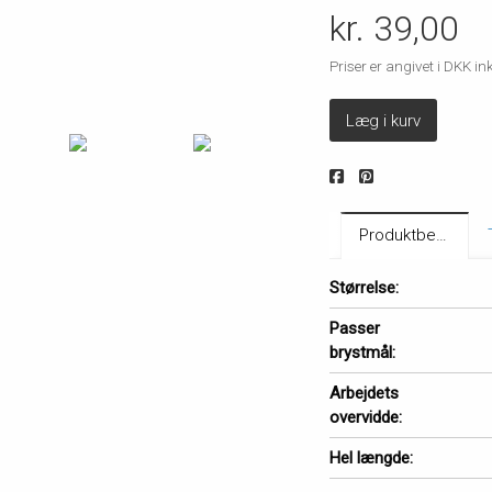
kr. 39,00
Priser er angivet i DKK 
Læg i kurv
Produktbeskrivelse
Størrelse:
Passer
brystmål:
Arbejdets
overvidde:
Hel længde: