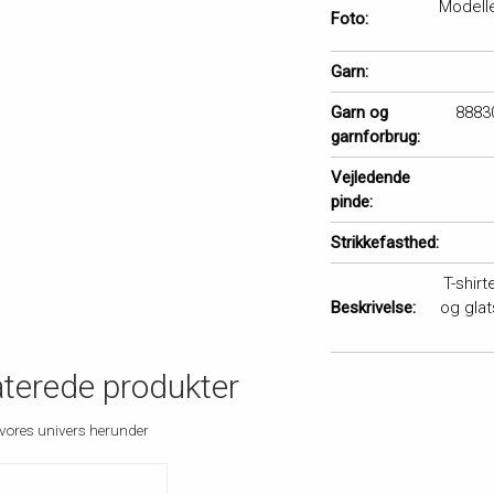
Modelle
Foto:
Garn:
Garn og
88830
garnforbrug:
Vejledende
pinde:
Strikkefasthed:
T-shir
Beskrivelse:
og glat
aterede produkter
vores univers herunder