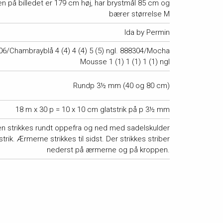
n på billedet er 179 cm høj, har brystmål 85 cm og
bærer størrelse M
Ida by Permin
6/Chambrayblå 4 (4) 4 (4) 5 (5) ngl. 888304/Mocha
Mousse 1 (1) 1 (1) 1 (1) ngl
Rundp 3½ mm (40 og 80 cm)
18 m x 30 p = 10 x 10 cm glatstrik på p 3½ mm
ten strikkes rundt oppefra og ned med sadelskulder
strik. Ærmerne strikkes til sidst. Der strikkes striber
nederst på ærmerne og på kroppen.