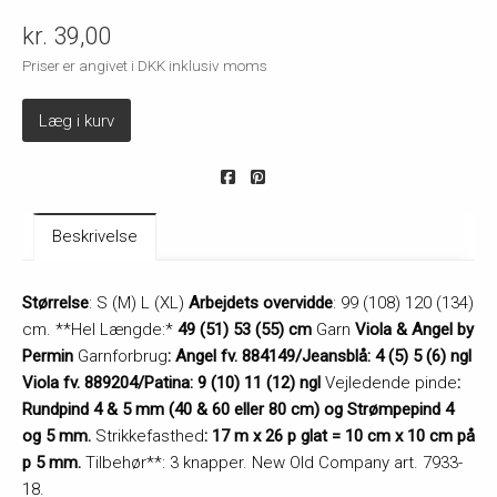
kr. 39,00
Priser er angivet i DKK inklusiv moms
Læg i kurv
Beskrivelse
Størrelse
: S (M) L (XL)
Arbejdets overvidde
: 99 (108) 120 (134)
cm. **Hel Længde:*
49 (51) 53 (55) cm
Garn
Viola & Angel by
Permin
Garnforbrug
: Angel fv. 884149/Jeansblå: 4 (5) 5 (6) ngl
Viola fv. 889204/Patina: 9 (10) 11 (12) ngl
Vejledende pinde
:
Rundpind 4 & 5 mm (40 & 60 eller 80 cm) og Strømpepind 4
og 5 mm.
Strikkefasthed
: 17 m x 26 p glat = 10 cm x 10 cm på
p 5 mm.
Tilbehør**: 3 knapper. New Old Company art. 7933-
18.