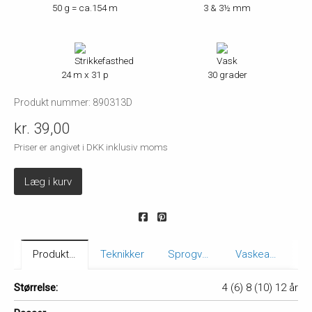
50 g = ca.154 m
3 & 3½ mm
24 m x 31 p
30 grader
Produkt nummer: 890313D
kr. 39,00
Priser er angivet i DKK inklusiv moms
Læg i kurv
Produktbeskrivelse
Teknikker
Sprogvarianter
Vaskeanvisning
Størrelse:
4 (6) 8 (10) 12 år