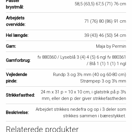
Passer
58,5 (63,5) 67,5 (71) 76 cm
brystmål:
Arbejdets
71 (76) 80 (86) 91 cm
overvidde:
Hel længde:
39 (43) 46 (50) 54 cm
Garn:
Maja by Permin
fv 880360 / Lyseblå 3 (4) 4 (5) 6 ngl fv 880361
Garnforbrug:
/ Blå 1 (1) 1 (1) 1 ngl
Vejledende
Rundp 3 og 3½ mm (40 og 60-80 cm)
pinde:
Strømpep 3 og 3½ mm
24 m x 31 p = 10 x 10 cm, i glatstrik på p 3½
Strikkefasthed:
mm, eller den p der giver strikkefastheden
Arbejdet strikkes nedefra og op i 3 deler som
Beskrivelse:
strikkes sammen i bærestykket.
Relaterede produkter